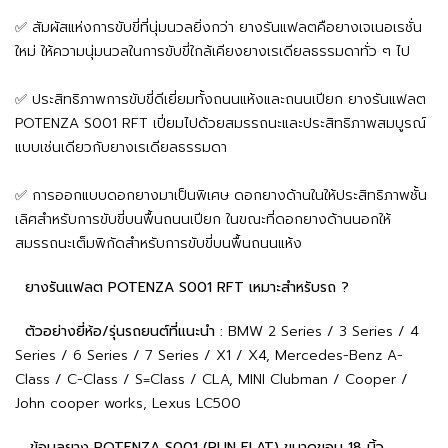
✅ สัมผัสแห่งการขับขี่ที่นุ่มนวลยิ่งกว่า ยางรันแฟลตคือยางเจเนอเรชั่น
ใหม่ ให้ความนุ่มนวลในการขับขี่ใกล้เคียงยางเรเดียลธรรมดาทั่ว ๆ ไป
✅ ประสิทธิภาพการขับขี่ดีเยี่ยมทั้งถนนแห้งและถนนเปียก ยางรันแฟลต
POTENZA S001 RFT เปี่ยมไปด้วยสมรรถนะและประสิทธิภาพสมบูรณ์
แบบเช่นเดียวกับยางเรเดียลธรรมดา
✅ การออกแบบดอกยางมาเป็นพิเศษ ดอกยางด้านในให้ประสิทธิภาพชั้น
เลิศสำหรับการขับขี่บนพื้นถนนเปียก ในขณะที่ดอกยางด้านนอกให้
สมรรถนะเต็มพิกัดสำหรับการขับขี่บนพื้นถนนแห้ง
ยางรันแฟลต POTENZA S001 RFT เหมาะสำหรับรถ ?
ตัวอย่างยี่ห้อ/รุ่นรถยนต์ที่แนะนำ :
BMW 2 Series / 3 Series / 4
Series / 6 Series / 7 Series / X1 / X4, Mercedes-Benz A-
Class / C-Class / S=Class / CLA, MINI Clubman / Cooper /
John cooper works, Lexus LC500
ข้อมูลยาง POTENZA S001 (RUN FLAT) ขนาดขอบ 18 นิ้ว