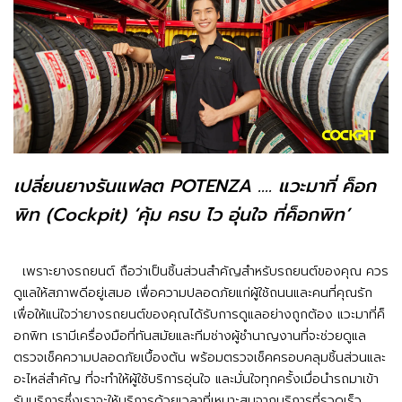
เปลี่ยนยางรันแฟลต POTENZA .... แวะมาที่ ค็อก
พิท (Cockpit) ‘คุ้ม ครบ ไว อุ่นใจ ที่ค็อกพิท’
เพราะยางรถยนต์ ถือว่าเป็นชิ้นส่วนสำคัญสำหรับรถยนต์ของคุณ ควร
ดูแลให้สภาพดีอยู่เสมอ เพื่อความปลอดภัยแก่ผู้ใช้ถนนและคนที่คุณรัก
เพื่อให้แน่ใจว่ายางรถยนต์ของคุณได้รับการดูแลอย่างถูกต้อง แวะมาที่ค็
อกพิท เรามีเครื่องมือที่ทันสมัยและทีมช่างผู้ชำนาญงานที่จะช่วยดูแล
ตรวจเช็คความปลอดภัยเบื้องต้น พร้อมตรวจเช็คครอบคลุมชิ้นส่วนและ
อะไหล่สำคัญ ที่จะทำให้ผู้ใช้บริการอุ่นใจ และมั่นใจทุกครั้งเมื่อนำรถมาเข้า
รับบริการซึ่งเราจะให้บริการด้วยเวลาที่เหมาะสมจากบริการที่รวดเร็ว