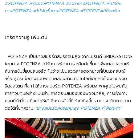
#POTENZA #รุ่นยางPOTENZA #ราคายางPOTENZA #เปลี่ยน
ยางPOTENZA #โปรโมชั่นยางPOTENZA #POTENZAที่ค็อกพิท
เกร็ดความรู้ เพิ่มเติม
POTENZA เป็นยางสปอร์ตสมรรถนะสูง จากแบรนด์ BRIDGESTONE
โดยยาง POTENZA ได้รับการพัฒนาและคิดค้นขึ้นมาเพื่อตอบโจทย์ให้
กับการขับขี่แบบสปอร์ต ไม่ว่าจะเป็นลวดลายดอกยางที่เป็นเอกลัษณ์
หรือ สูตรเนื้อยางแบบพิเศษผสมผสานเทคโนโลยีเอกสิทธิ์เฉพาะของบ
ริดจสโตน ที่จะทำให้ยางสปอร์ต POTENZA พร้อมจะพาคุณไปพบกับ
การควบคุมอย่างแม่นยำ, การตอบสนองของพวงมาลัย, การยึดเกาะ
ถนนที่ดีเยี่ยม ที่จะทำให้เข้าถึงการขับขี่ที่เร้าใจยิ่งขึ้น สามารถติดตามอ่าน
ต่อได้ที่บทความ
“ยางสปอร์ตสมรรถนะสูง POTENZA ที่ ค็อกพิท”