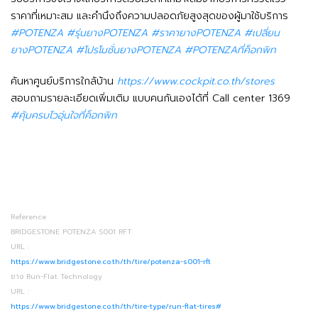
ราคาที่เหมาะสม และคำนึงถึงความปลอดภัยสูงสุดของผู้มาใช้บริการ
#POTENZA #รุ่นยางPOTENZA #ราคายางPOTENZA #เปลี่ยน
ยางPOTENZA #โปรโมชั่นยางPOTENZA #POTENZAที่ค็อกพิท
ค้นหาศูนย์บริการใกล้บ้าน
https://www.cockpit.co.th/stores
สอบถามรายละเอียดเพิ่มเติม แบบคนกันเองได้ที่ Call center 1369
#คุ้มครบไวอุ่นใจที่ค็อกพิท
Reference
BRIDGESTONE POTENZA S001 RFT
URL :
https://www.bridgestone.co.th/th/tire/potenza-s001-rft
ยาง Run-Flat Technology
URL :
https://www.bridgestone.co.th/th/tire-type/run-flat-tires#