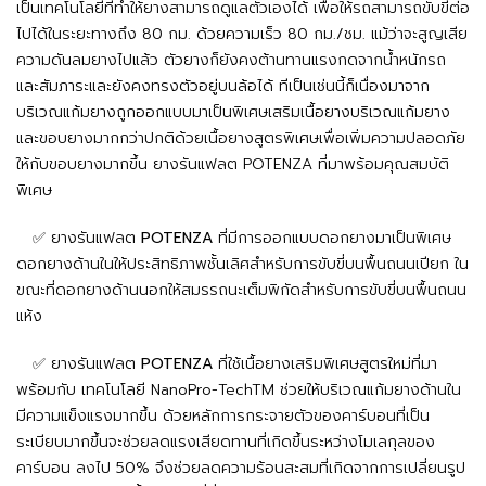
เป็นเทคโนโลยีที่ทำให้ยางสามารถดูแลตัวเองได้ เพื่อให้รถสามารถขับขี่ต่อ
ไปได้ในระยะทางถึง 80 กม. ด้วยความเร็ว 80 กม./ชม. แม้ว่าจะสูญเสีย
ความดันลมยางไปแล้ว ตัวยางก็ยังคงต้านทานแรงกดจากน้ำหนักรถ
และสัมภาระและยังคงทรงตัวอยู่บนล้อได้ ทีเป็นเช่นนี้ก็เนื่องมาจาก
บริเวณแก้มยางถูกออกแบบมาเป็นพิเศษเสริมเนื้อยางบริเวณแก้มยาง
และขอบยางมากกว่าปกติด้วยเนื้อยางสูตรพิเศษเพื่อเพิ่มความปลอดภัย
ให้กับขอบยางมากขึ้น ยางรันแฟลต POTENZA ที่มาพร้อมคุณสมบัติ
พิเศษ
✅ ยางรันแฟลต
POTENZA
ที่มีการออกแบบดอกยางมาเป็นพิเศษ
ดอกยางด้านในให้ประสิทธิภาพชั้นเลิศสำหรับการขับขี่บนพื้นถนนเปียก ใน
ขณะที่ดอกยางด้านนอกให้สมรรถนะเต็มพิกัดสำหรับการขับขี่บนพื้นถนน
แห้ง
✅ ยางรันแฟลต
POTENZA
ที่ใช้เนื้อยางเสริมพิเศษสูตรใหม่ที่มา
พร้อมกับ เทคโนโลยี NanoPro-TechTM ช่วยให้บริเวณแก้มยางด้านใน
มีความแข็งแรงมากขึ้น ด้วยหลักการกระจายตัวของคาร์บอนที่เป็น
ระเบียบมากขึ้นจะช่วยลดแรงเสียดทานที่เกิดขึ้นระหว่างโมเลกุลของ
คาร์บอน ลงไป 50% จึงช่วยลดความร้อนสะสมที่เกิดจากการเปลี่ยนรูป