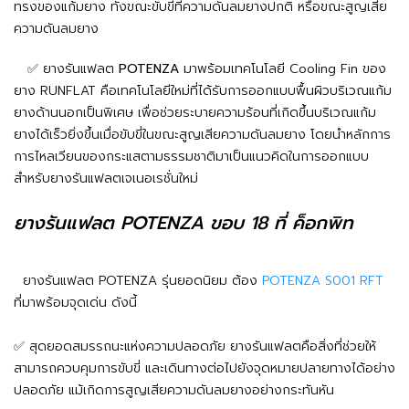
ทรงของแก้มยาง ทั้งขณะขับขี่ที่ความดันลมยางปกติ หรือขณะสูญเสีย
ความดันลมยาง
✅ ยางรันแฟลต
POTENZA
มาพร้อมเทคโนโลยี Cooling Fin ของ
ยาง RUNFLAT คือเทคโนโลยีใหม่ที่ได้รับการออกแบบพื้นผิวบริเวณแก้ม
ยางด้านนอกเป็นพิเศษ เพื่อช่วยระบายความร้อนที่เกิดขึ้นบริเวณแก้ม
ยางได้เร็วยิ่งขึ้นเมื่อขับขี่ในขณะสูญเสียความดันลมยาง โดยนำหลักการ
การไหลเวียนของกระแสตามธรรมชาติมาเป็นแนวคิดในการออกแบบ
สำหรับยางรันแฟลตเจเนอเรชั่นใหม่
ยางรันแฟลต POTENZA ขอบ 18 ที่ ค็อกพิท
ยางรันแฟลต POTENZA รุ่นยอดนิยม ต้อง
POTENZA S001 RFT
ที่มาพร้อมจุดเด่น ดังนี้
✅ สุดยอดสมรรถนะแห่งความปลอดภัย ยางรันแฟลตคือสิ่งที่ช่วยให้
สามารถควบคุมการขับขี่ และเดินทางต่อไปยังจุดหมายปลายทางได้อย่าง
ปลอดภัย แม้เกิดการสูญเสียความดันลมยางอย่างกระทันหัน