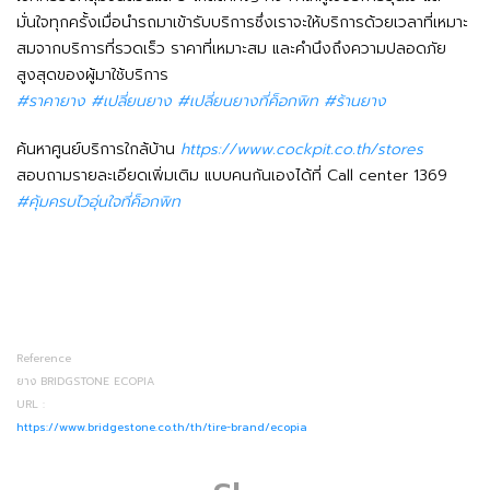
มั่นใจทุกครั้งเมื่อนำรถมาเข้ารับบริการซึ่งเราจะให้บริการด้วยเวลาที่เหมาะ
สมจากบริการที่รวดเร็ว ราคาที่เหมาะสม และคำนึงถึงความปลอดภัย
สูงสุดของผู้มาใช้บริการ
#ราคายาง #เปลี่ยนยาง #เปลี่ยนยางที่ค็อกพิท #ร้านยาง
ค้นหาศูนย์บริการใกล้บ้าน
https://www.cockpit.co.th/stores
สอบถามรายละเอียดเพิ่มเติม แบบคนกันเองได้ที่ Call center 1369
#คุ้มครบไวอุ่นใจที่ค็อกพิท
Reference
ยาง BRIDGSTONE ECOPIA
URL :
https://www.bridgestone.co.th/th/tire-brand/ecopia