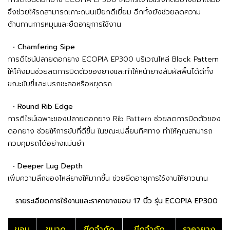
จึงช่วยให้รถสามารถเกาะถนนเปียกดีเยี่ยม อีกทั้งยังช่วยลดความ
ต้านทานการหมุนและยืดอายุการใช้งาน
• Chamfering Sipe
การดีไซน์ปลายดอกยาง ECOPIA EP300 บริเวณไหล่ Block Pattern
ให้โค้งมนช่วยลดการบิดตัวของยางและทำให้หน้ายางสัมผัสพื้นได้ดีทั้ง
ขณะขับขี่และเบรกชะลอหรือหยุดรถ
• Round Rib Edge
การดีไซน์เฉพาะของปลายดอกยาง Rib Pattern ช่วยลดการบิดตัวของ
ดอกยาง ช่วยให้การขับที่ดีขึ้น ในขณะเปลี่ยนทิศทาง ทำให้คุณสามารถ
ควบคุมรถได้อย่างแม่นยำ
• Deeper Lug Depth
เพิ่มความลึกของไหล่ยางให้มากขึ้น ช่วยยืดอายุการใช้งานให้ยาวนาน
รายระเอียดการใช้งานและราคายางขอบ 17 นิ้ว รุ่น ECOPIA EP300
ขอบ
ขนาด
ขีดจำกัด
ขีดจำกัด
ราคายาง