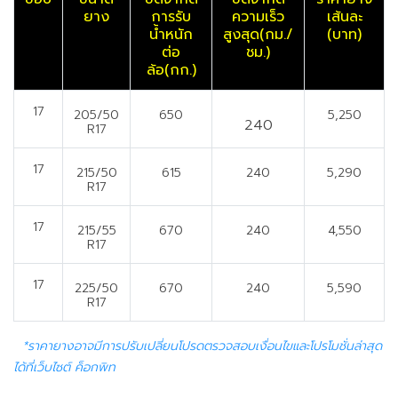
ยาง
การรับ
ความเร็ว
เส้นละ
น้ำหนัก
สูงสุด(กม./
(บาท)
ต่อ
ชม.)
ล้อ(กก.)
17
205/50
650
5,250
240
R17
17
215/50
615
240
5,290
R17
17
215/55
670
240
4,550
R17
17
225/50
670
240
5,590
R17
*ราคายางอาจมีการปรับเปลี่ยนโปรดตรวจสอบเงื่อนไขและโปรโมชั่นล่าสุด
ได้ที่เว็บไซต์ ค็อกพิท