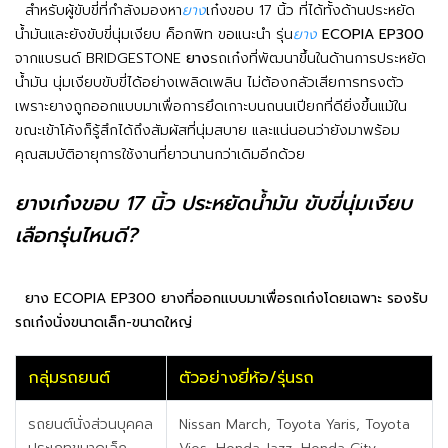
สำหรับผู้ขับขี่ที่กำลังมองหา
ยาง
เก๋งขอบ 17 นิ้ว ที่ได้ทั้งด้านประหยัด
น้ำมันและยังขับขี่นุ่มเงียบ ค็อกพิท ขอแนะนำ รุ่น
ยาง
ECOPIA EP300
จากแบรนด์ BRIDGESTONE
ยาง
รถเก๋งที่พัฒนาขึ้นในด้านการประหยัด
น้ำมัน นุ่มเงียบขับขี่ได้อย่างเพลิดเพลิน ไม่ต้องกลัวเสียการทรงตัว
เพราะยางถูกออกแบบมาเพื่อการยึดเกาะบนถนนเปียกที่ดียิ่งขึ้นแม้ใน
ขณะเข้าโค้งก็รู้สึกได้ถึงสัมผัสที่นุ่มสบาย และแน่นอนว่ายังมาพร้อม
คุณสมบัติอายุการใช้งานที่ยาวนานกว่าเดิมอีกด้วย
ยางเก๋งขอบ 17 นิ้ว ประหยัดน้ำมัน ขับขี่นุ่มเงียบ
เลือกรุ่นไหนดี?
ยาง ECOPIA EP300 ยางที่ออกแบบมาเพื่อรถเก๋งโดยเฉพาะ รองรับ
รถเก๋งนั่งขนาดเล็ก-ขนาดใหญ่
กลุ่มรถยนต์
ตัวอย่างยี่ห้อ/รุ่นรถ
รถยนต์นั่งส่วนบุคคล
Nissan March, Toyota Yaris, Toyota