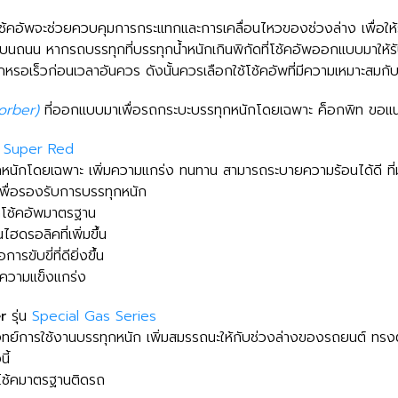
ช้คอัพจะช่วยควบคุมการกระแทกและการเคลื่อนไหวของช่วงล่าง เพื่อใ
นถนน หากรถบรรทุกที่บรรทุกน้ำหนักเกินพิกัดที่โช้คอัพออกแบบมาให้รั
กหรอเร็วก่อนเวลาอันควร ดังนั้นควรเลือกใช้โช้คอัพที่มีความเหมาะสมกับน
orber)
ที่ออกแบบมาเพื่อรถกระบะบรรทุกหนักโดยเฉพาะ ค็อกพิท ขอแนะนำ
น
Super Red
นักโดยเฉพาะ เพิ่มความแกร่ง ทนทาน สามารถระบายความร้อนได้ดี ที่ม
พื่อรองรับการบรรทุกหนัก
กโช้คอัพมาตรฐาน
ฮดรอลิคที่เพิ่มขึ้น
ขับขี่ที่ดียิ่งขึ้น
่มความแข็งแกร่ง
er
รุ่น
Special Gas Series
จทย์การใช้งานบรรทุกหนัก เพิ่มสมรรถนะให้กับช่วงล่างของรถยนต์ ทรงตั
ี้
ากโช้คมาตรฐานติดรถ