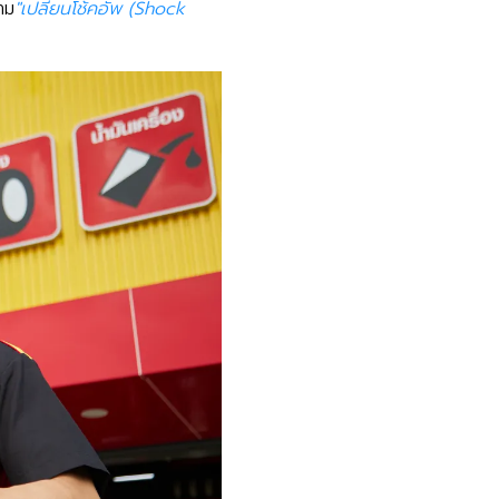
าม
"เปลี่ยนโช้คอัพ (Shock