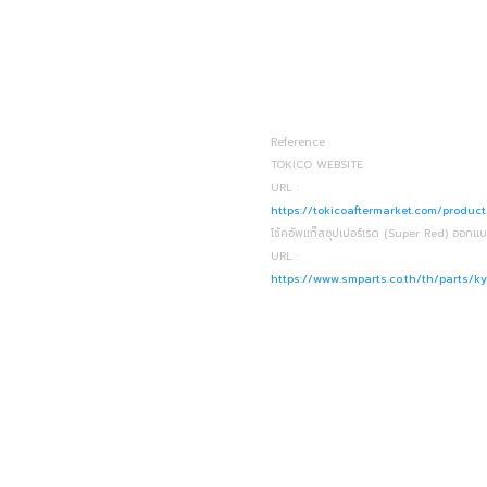
Reference
TOKICO WEBSITE
URL :
https://tokicoaftermarket.com/product
โช้คอัพแก๊สซุปเปอร์เรด (Super Red) ออกแ
URL :
https://www.smparts.co.th/th/parts/k