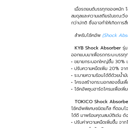
เมื่อรถยนต์บรรทุกของหนัก โ
สมดุลและความเสถียรในขณะวิ่งบ
กว่าปกติ ซึ่งอาจทำให้เกิดการสึ
สำหรับโช้คอัพ
(Shock Abs
KYB Shock Absorber
รุ่
ออกแบบมาเพื่อรถกระบะบรรทุกห
• ขยายกระบอกใหญ่ขึ้น 30% เ
• ปรับความหนืดเพิ่ม 20% จา
• ระบายความร้อนได้ดีด้วยน้ำมันไ
• โครงสร้างกระบอกสองชั้นเพื่อการ
• โช้คอัพซุบฮาร์ดโครมเพื่อเพิ
TOKICO Shock Absorb
โช้คอัพพิเศษชนิดแก๊ส ที่ตอบโ
ได้ดี มาพร้อมคุณสมบัติเด่น ดังน
• ปรับค่าความหนืดเพิ่มขึ้น จ