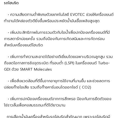
รถไฮบริด
• ความเสียดทานต่ำพิเศษด้วยเทคโนโลยี EVOTEC ช่วยให้เครื่องยนต์
ทำงานได้คล่องตัวดียิ่งขึ้นพร้อมประหยัดน้ำมันเชื้อเพลิงสูงสุด
• เพิ่มประสิทธิภาพในการรวมตัวกับไอน้ำเพื่อปกป้องเครื่องยนต์ที่มี
การสตาร์ทบ่อยครั้ง รวมถึงป้องกันการเกิดสนิมและการกัดกร่อน
สำหรับเครื่องยนต์ไฮบริด
• เพิ่มการทำความสะอาดได้อย่างดีเยี่ยมโดยเฉพาะบริเวณลูกสูบ รวม
ถึงลดโอกาสการชิงจุดระเบิด ที่รอบต่ำ (LSPI) ในเครื่องยนต์ Turbo-
GDI ด้วย SMART Molecules
• เพื่อสิ่งแวดล้อมที่ดีขึ้นจากอายุการใช้งานที่นานขึ้น และช่วยลดการ
ปล่อยก๊าซไอเสีย รวมถึงก๊าซคาร์บอนไดออกไซด์ ( CO2)
• เพิ่มการปกป้องเครื่องยนต์จากการสึกหรอ ป้องกันการยืดตัวของ
โซ่ราวลิ้นเพื่อคงสมรรถนะที่ดีได้ยาวนาน
การเลือกน้ำมันเครื่องสำหรับรถไฮบริดสำคัญมาก เพราะรถไฮบริดมี